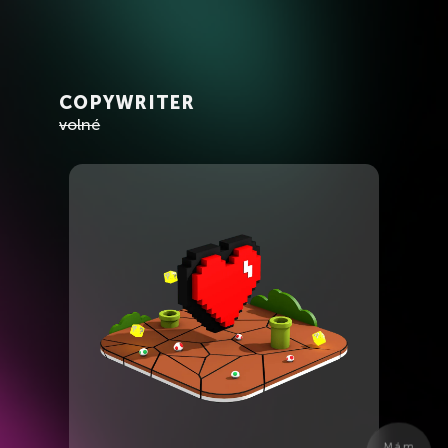
COPYWRITER
volné
Mám