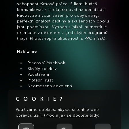
schopnost týmové práce. S lidmi budeš 
komunikovat a spolupracovat na denní bázi.
Radost ze života, vášeň pro copywriting, 
perfektní znalost češtiny a zkušenost v oboru 
jsou podmínkou. Výhodou (nikoli nutností) je 
orientace v některém z grafických programů 
(např. Photoshop) a zkušenosti s PPC a SEO.
Nabízíme
Pracovní Macbook
Skvělý kolektiv
Vzdělávání
Profesní růst
Neomezená dovolená
Budeš součástí kolektivu, který spolu nejen 
COOKIE?
rád pracuje, ale i chodí na pivo, v létě na 
paddleboard a v zimě třeba na bowling. 
Používáme cookies, abyste si tenhle web
Nejsme svázaní pravidly velké korporace 
opravdu užili. (
Proč a jak se dočtete tady
)
a každý u nás má své slovo.