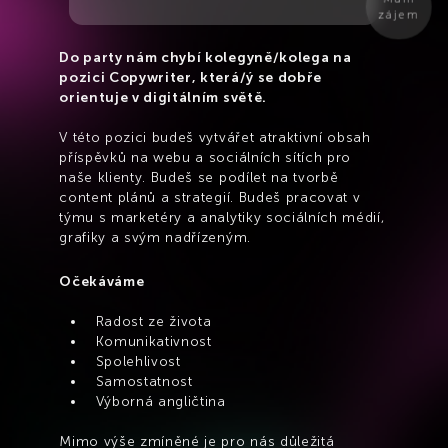
zájem
Do party nám chybí kolegyně/kolega na 
pozici Copywriter, která/ý se dobře 
orientuje v digitálním světě.
V této pozici budeš vytvářet atraktivní obsah 
příspěvků na webu a sociálních sítích pro 
naše klienty. Budeš se podílet na tvorbě 
content plánů a strategií. Budeš pracovat v 
týmu s marketéry a analytiky sociálních médií, 
grafiky a svým nadřízeným.
Očekáváme
Radost ze života
Komunikativnost
Spolehlivost
Samostatnost
Výborná angličtina
Mimo výše zmíněné je pro nás důležitá 