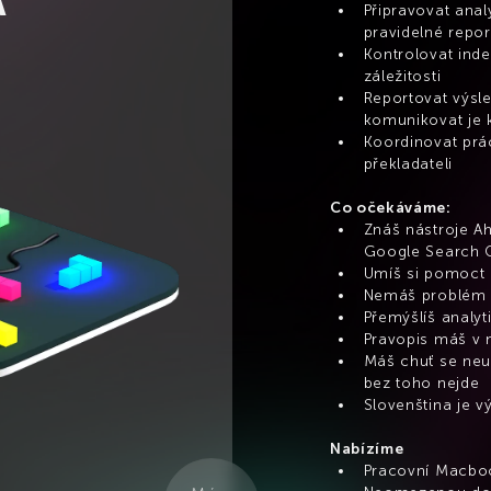
A
Připravovat anal
pravidelné repor
Kontrolovat inde
záležitosti
Reportovat výsled
komunikovat je 
Koordinovat práci
překladateli
Co očekáváme:
Znáš nástroje Ah
Google Search C
Umíš si pomoct 
Nemáš problém k
Přemýšlíš analyt
Pravopis máš v 
Máš chuť se neus
bez toho nejde
Slovenština je 
Nabízíme
Pracovní Macbo