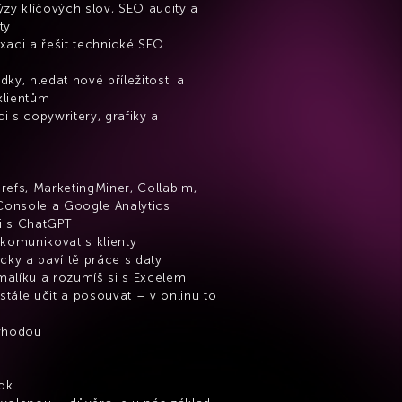
ýzy klíčových slov, SEO audity a 
ty
xaci a řešit technické SEO 
ky, hledat nové příležitosti a 
klientům
 s copywritery, grafiky a 
refs, MarketingMiner, Collabim, 
onsole a Google Analytics
i s ChatGPT
omunikovat s klienty
icky a baví tě práce s daty
malíku a rozumíš si s Excelem
tále učit a posouvat – v onlinu to 
výhodou
ok