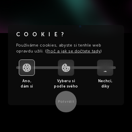
COOKIE?
Používáme cookies, abyste si tenhle web
opravdu užili. (
Proč a jak se dočtete tady
)
Ano,

Vyberu si

Nechci,

dám si
podle svého
díky
Potvrdit