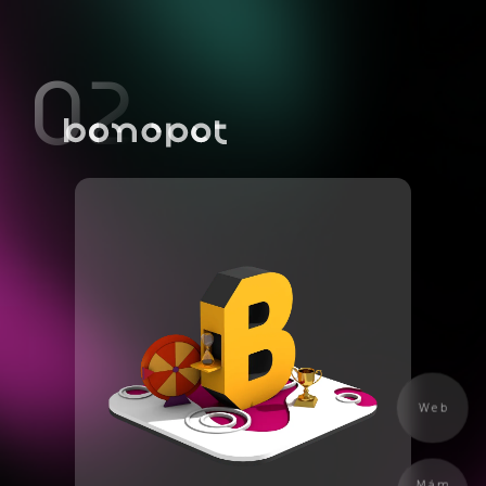
02
Web
Mám