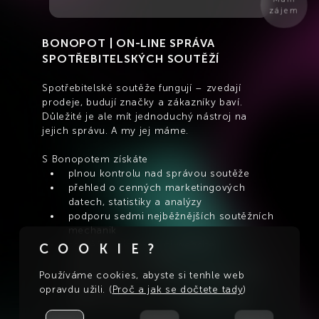
zájem
BONOPOT | ON-LINE SPRÁVA 
SPOTŘEBITELSKÝCH SOUTĚŽÍ
Spotřebitelské soutěže
fungují – zvedají 
prodeje, budují značky a zákazníky baví. 
Důležité je ale mít jednoduchý nástroj na 
jejich správu. A my jej máme.
S Bonopotem získáte
plnou kontrolu nad správou soutěže 
přehled o cenných marketingových 
datech, statistiky a analýzy 
podporu sedmi nejběžnějších soutěžních 
mechanik 
soutěžní microsite či website
COOKIE?
helpdesk pro soutěžící 
pokročilé možnosti pro komunikaci se 
Používáme cookies, abyste si tenhle web
soutěžícími 
opravdu užili. (
Proč a jak se dočtete tady
)
systém vyhovující standardům GDPR 