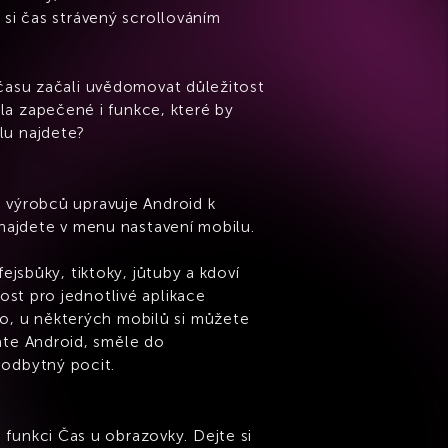
k si čas strávený scrollováním
m času začali uvědomovat důležitost
la zapečené i funkce, které by
lu najdete?
a výrobců upravuje Android k
i najdete v menu nastavení mobilu.
fejsbůky, tiktoky, jůtuby a kdoví
ost pro jednotlivé aplikace
lo, u některých mobilů si můžete
áte Android, směle do
eodbytný pocit.
funkci Čas u obrazovky. Dejte si