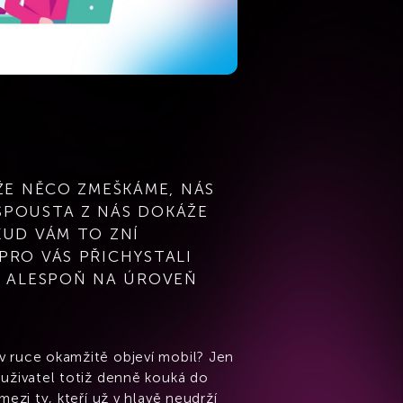
ŽE NĚCO ZMEŠKÁME, NÁS
SPOUSTA Z NÁS DOKÁŽE
KUD VÁM TO ZNÍ
PRO VÁS PŘICHYSTALI
T ALESPOŇ NA ÚROVEŇ
v ruce okamžitě objeví mobil? Jen
 uživatel totiž denně kouká do
ezi ty, kteří už v hlavě neudrží