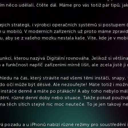
ím něco udělali, čtěte dál. Máme pro vás totiž pár tipů, ja
 jejich strategii, i výrobci operačních systémů si postupe
m u mobilů. V moderních zařízeních už proto máme zpravid
 aby se z vašeho mozku nestala kaše. Víte, kde je v mobi
unkcí, kterou nazývá Digitální rovnováha. Jelikož si většin
 funkčnost napříč zařízeními mírně lišit, ale zcela jistě j
hledu na čas, který strávíte nad všemi těmi instáči, snapy, 
ě do očí může být děsivé. Ale nezoufejte! Máte totiž i možn
na instáče denně a máte po ptákách! A aby toho nebylo má
ředění, různé denní doby nebo situace. Takže pokud použív
a těch sítích stejně nic moc neuteče. To je jen takový n
 pozadu a u iPhonů nabízí různé režimy pro soustředění i 