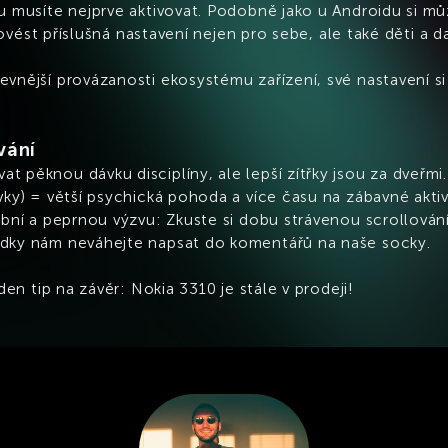
u musíte nejprve aktivovat. Podobně jako u Androidu si mů
provést příslušná nastavení nejen pro sebe, ale také děti a d
vnější provázanosti ekosystému zařízení, své nastavení si 
vání
 pěknou dávku disciplíny, ale lepší zítřky jsou za dveřmi
vky) = větší psychická pohoda a více času na zábavné akti
obní a peprnou výzvu: Zkuste si dobu strávenou scrollován
edky nám neváhejte napsat do komentářů na naše socky.
den tip na závěr: Nokia 3310 je stále v prodeji!