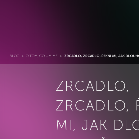
BLOG
>
O TOM, CO UMÍME
>
ZRCADLO, ZRCADLO, ŘEKNI MI, JAK DLO
ZRCADLO,
ZRCADLO, 
MI, JAK D